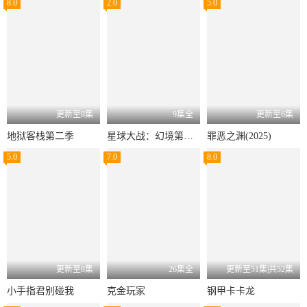
8.0
2.0
5.0
更新至8集
9集全
更新至6集
地狱客栈第二季
星球大战：幻境第三季
罪恶之渊(2025)
5.0
7.0
8.0
更新至8集
26集全
更新至51集|共52集
小手指君别碰我
克金玩家
钢甲卡卡龙