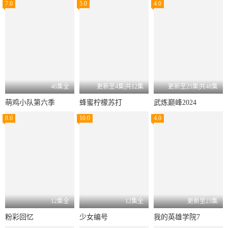
7.0
5.0
4.0
46集全
更新至4集|共12集
更新至25集|共48集
萌鸡小队第六季
蜂蜜柠檬苏打
武炼巅峰2024
8.0
10.0
4.0
12集全
12集全
更新至23集
粉彩回忆
少女编号
我的英雄学院7