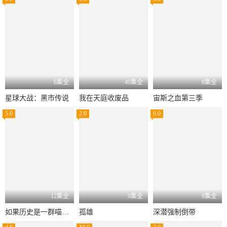
6集全
40集全
8集全
星球大战：黑市传说
我在天庭收废品
宙斯之血第三季
5.0
2.0
6.0
12集全
9集全
8集全
如果历史是一群喵第十二季
孤雄
深潜强制倒带