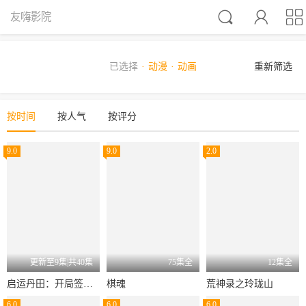



友嗨影院
已选择
动漫
动画
重新筛选
按时间
按人气
按评分
9.0
9.0
2.0
更新至9集|共40集
75集全
12集全
启运丹田：开局签到至尊丹田
棋魂
荒神录之玲珑山
6.0
6.0
6.0