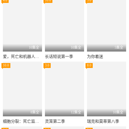
4.0
10.0
3.0
10集全
10集全
5集全
爱，死亡和机器人第四季
长话短说第一季
为你着迷
10.0
3.0
8.0
8集全
12集全
10集全
细胞分裂：死亡监视第一季
灵笼第二季
瑞克和莫蒂第八季