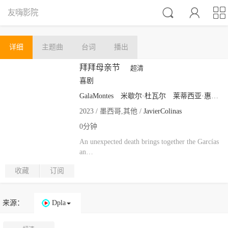



友嗨影院
详细
主题曲
台词
播出
拜拜母亲节
超清
喜剧
GalaMontes
米歇尔·杜瓦尔
莱蒂西亚·惠贾拉
2023 / 墨西哥,其他 /
JavierColinas
0分钟
An unexpected death brings together the Garcías
an…
收藏
订阅
来源：
Dpla