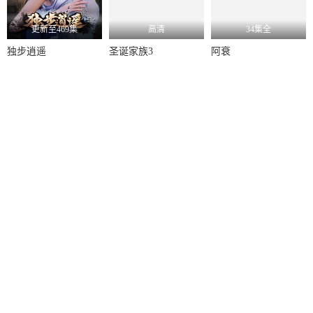
更新至469集
高清
34集全
独步逍遥
圣诞家族3
阿衰