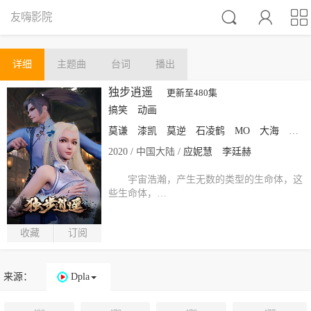



友嗨影院
详细
主题曲
台词
播出
独步逍遥
更新至480集
搞笑
动画
莫谦
漆凯
莫逆
石凌鹤
MO
大海
索格
2020 / 中国大陆 /
应妮慧
李廷赫
宇宙浩瀚，产生无数的类型的生命体，这
些生命体，…
收藏
订阅
来源：
Dpla